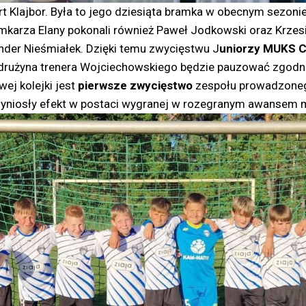
 Klajbor. Była to jego dziesiąta bramka w obecnym sezonie, d
mkarza Elany pokonali również Paweł Jodkowski oraz Krzesimi
sander Nieśmiałek. Dzięki temu zwycięstwu J
uniorzy MUKS 
 drużyna trenera Wojciechowskiego będzie pauzować zgodn
wej kolejki jest
pierwsze zwycięstwo
zespołu prowadzoneg
yniosły efekt w postaci wygranej w rozegranym awansem m