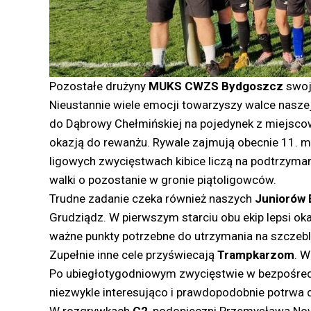
Pozostałe drużyny
MUKS CWZS Bydgoszcz
swoj
Nieustannie wiele emocji towarzyszy walce naszej
do Dąbrowy Chełmińskiej na pojedynek z miejsc
okazją do rewanżu. Rywale zajmują obecnie 11. mi
ligowych zwycięstwach kibice liczą na podtrzymani
walki o pozostanie w gronie piątoligowców.
Trudne zadanie czeka również naszych
Juniorów 
Grudziądz. W pierwszym starciu obu ekip lepsi oka
ważne punkty potrzebne do utrzymania na szczeb
Zupełnie inne cele przyświecają
Trampkarzom
. W
Po ubiegłotygodniowym zwycięstwie w bezpośre
niezwykle interesująco i prawdopodobnie potrwa do