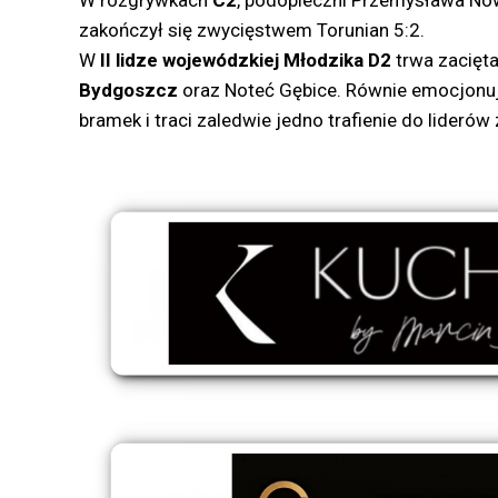
W rozgrywkach
C2
, podopieczni Przemysława Now
zakończył się zwycięstwem Torunian 5:2.
W
II lidze wojewódzkiej Młodzika D2
trwa zacięta
Bydgoszcz
oraz Noteć Gębice. Równie emocjonują
bramek i traci zaledwie jedno trafienie do lider