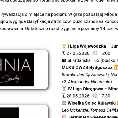
aka udadzą się do Torunia na spotkanie z AP Młode Talenty.
 rywalizacja o miejsca na podium. W grze pozostają Młoda
co wygląda klasyfikacja strzelców. Duże szanse na końcowy
ów zestawienia. Ostateczne rozstrzygnięcia poznamy 14 czer
I Liga Wojewódzka – Jun
🗓 27.05.2026 |
15:00
🏟 ul. Gdańska 163 (boisko 
MUKS CWZS Bydgoszcz
Bramki: Jan Ojrzanowski, Nor
x2, Aleksander Nieśmiałek
IV Liga Okręgowa – Mło
🗓 28.05.2026 |
17:30
Wisełka Solec Kujawski
Leo Mckenzie, Tomasz Celińsk
Terminarz weekendow