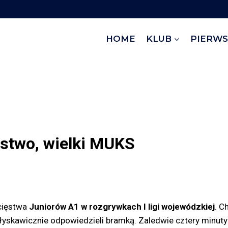
HOME
KLUB
PIERWS
ęstwo, wielki MUKS
cięstwa
Juniorów A1 w rozgrywkach I ligi wojewódzkiej
. C
yskawicznie odpowiedzieli bramką. Zaledwie cztery minut