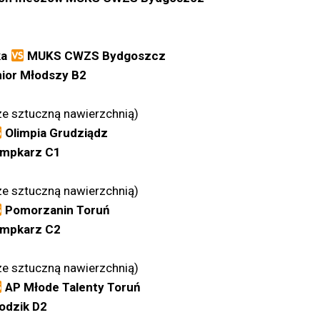
ka
MUKS CWZS Bydgoszcz
nior Młodszy B2
ze sztuczną nawierzchnią)
Olimpia Grudziądz
ampkarz C1
ze sztuczną nawierzchnią)
Pomorzanin Toruń
ampkarz C2
ze sztuczną nawierzchnią)
AP Młode Talenty Toruń
łodzik D2