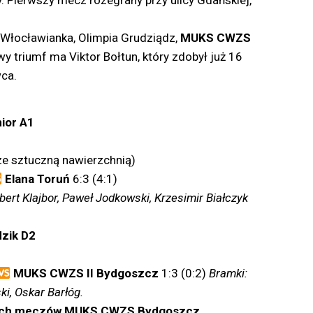
 Pierwszy mecz rozegrany przy ulicy Gdańskiej,
 Włocławianka, Olimpia Grudziądz,
MUKS CWZS
 triumf ma Viktor Bołtun, który zdobył już 16
wca.
ior A1
ze sztuczną nawierzchnią)
Elana Toruń
6:3 (4:1)
bert Klajbor, Paweł Jodkowski, Krzesimir Białczyk
dzik D2
MUKS CWZS II Bydgoszcz
1:3 (0:2)
Bramki:
i, Oskar Barłóg.
ych meczów MUKS CWZS Bydgoszcz