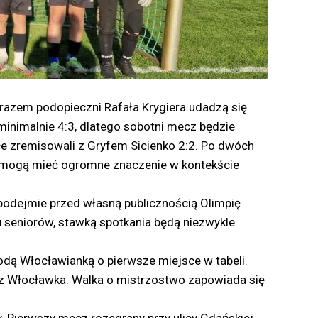
 razem podopieczni Rafała Krygiera udadzą się
 minimalnie 4:3, dlatego sobotni mecz będzie
ce zremisowali z Gryfem Sicienko 2:2. Po dwóch
e mogą mieć ogromne znaczenie w kontekście
 podejmie przed własną publicznością Olimpię
ku seniorów, stawką spotkania będą niezwykle
łodą Włocławianką o pierwsze miejsce w tabeli.
 z Włocławka. Walka o mistrzostwo zapowiada się