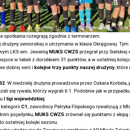
e spotkania rozegrają zgodnie z terminarzem.
 drużyny seniorskiej o utrzymanie w klasie Okręgowej. Tym
owym LKS-em. Jesienią
MUKS CWZS
przegrał przy Sielskiej
ejsce w tabeli z dorobkiem 31 punktów, a w ostatniej kolej
e dobrej serii i
kolejne trzy punkty naszej drużyny
, któr
B2
. W niedzielę drużyna prowadzona przez Oskara Korbela,
zali się rywale, którzy wygrali 6:1. Podobnie jak w przypad
lu
I ligi wojewódzkiej
.
 kategorii
C1
, zawodnicy Patryka Filipskiego rywalizują z M
dnim pojedynku,
MUKS CWZS
zrównał się punktami z ekipą
 ostatniej kolejki sezonu.