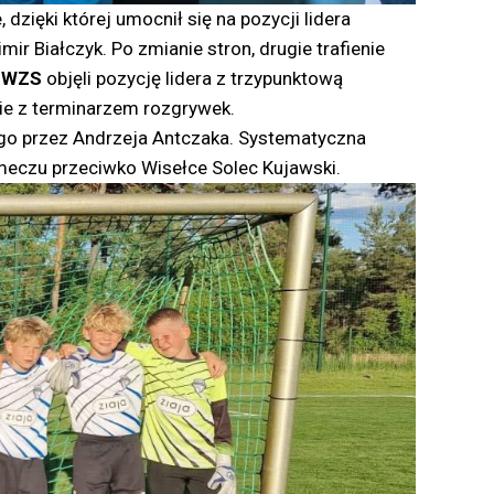
zięki której umocnił się na pozycji lidera
r Białczyk. Po zmianie stron, drugie trafienie
CWZS
objęli pozycję lidera z trzypunktową
ie z terminarzem rozgrywek.
o przez Andrzeja Antczaka. Systematyczna
eczu przeciwko Wisełce Solec Kujawski.