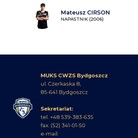
Mateusz CIRSON
NAPASTNIK (2006)
MUKS CWZS Bydgoszcz
ul. Czerkaska 8,
85-641 Bydgoszcz
Sekretariat:
tel. +48 539-383-635
fax. (52) 341-01-50
e-mail: