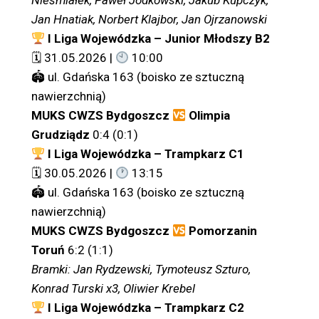
Nieśmiałek, Paweł Jodkowski, Jakub Kupczyk,
Jan Hnatiak, Norbert Klajbor, Jan Ojrzanowski
I Liga Wojewódzka – Junior Młodszy B2
🗓 31.05.2026 |
10:00
🏟 ul. Gdańska 163 (boisko ze sztuczną
nawierzchnią)
MUKS CWZS Bydgoszcz
Olimpia
Grudziądz
0:4 (0:1)
I Liga Wojewódzka – Trampkarz C1
🗓 30.05.2026 |
13:15
🏟 ul. Gdańska 163 (boisko ze sztuczną
nawierzchnią)
MUKS CWZS Bydgoszcz
Pomorzanin
Toruń
6:2 (1:1)
Bramki: Jan Rydzewski, Tymoteusz Szturo,
Konrad Turski x3, Oliwier Krebel
I Liga Wojewódzka – Trampkarz C2