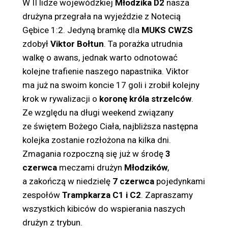
W II lidze wojewódzkiej
Młodzika D2
nasza
drużyna przegrała na wyjeździe z Notecią
Gębice 1:2. Jedyną bramkę dla
MUKS CWZS
zdobył
Viktor Bołtun
. Ta porażka utrudnia
walkę o awans, jednak warto odnotować
kolejne trafienie naszego napastnika. Viktor
ma już na swoim koncie 17 goli i zrobił kolejny
krok w rywalizacji o
koronę króla strzelców
.
Ze względu na długi weekend związany
ze świętem Bożego Ciała, najbliższa następna
kolejka zostanie rozłożona na kilka dni.
Zmagania rozpoczną się już w środę
3
czerwca
meczami drużyn
Młodzików
,
a zakończą w niedzielę
7 czerwca
pojedynkami
zespołów
Trampkarza C1 i C2
. Zapraszamy
wszystkich kibiców do wspierania naszych
drużyn z trybun.