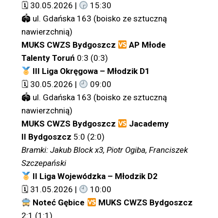
🗓 30.05.2026 |
15:30
🏟 ul. Gdańska 163 (boisko ze sztuczną
nawierzchnią)
MUKS CWZS Bydgoszcz
AP Młode
Talenty Toruń
0:3 (0:3)
III Liga Okręgowa – Młodzik D1
🗓 30.05.2026 |
09:00
🏟 ul. Gdańska 163 (boisko ze sztuczną
nawierzchnią)
MUKS CWZS Bydgoszcz
Jacademy
II Bydgoszcz
5:0 (2:0)
Bramki: Jakub Block x3, Piotr Ogiba, Franciszek
Szczepański
II Liga Wojewódzka – Młodzik D2
🗓 31.05.2026 |
10:00
Noteć Gębice
MUKS CWZS Bydgoszcz
2:1 (1:1)