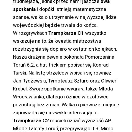
trudniejsza, jednak przed nami jeszcze
dwa
spotkania
i dopóki istnieją matematyczne
szanse, walka o utrzymanie w najwyższej lidze
wojewódzkiej będzie trwała do końca.
W rozgrywkach
Trampkarza C1
wszystko
wskazuje na to, że kwestia mistrzostwa
rozstrzygnie się dopiero w ostatnich kolejkach.
Nasza drużyna pewnie pokonała Pomorzanina
Toruń 6:2, a hat-trickiem popisał się Konrad
Turski. Na listę strzelców wpisali się również
Jan Rydzewski, Tymoteusz Szturo oraz Oliwier
Krebel. Swoje spotkanie wygrała także Młoda
Włocławianka, dlatego różnice w czołówce
pozostają bez zmian. Walka o pierwsze miejsce
zapowiada się niezwykle interesująco.
Trampkarze C2
musieli uznać wyższość AP
Młode Talenty Toruń, przegrywając 0:3. Mimo