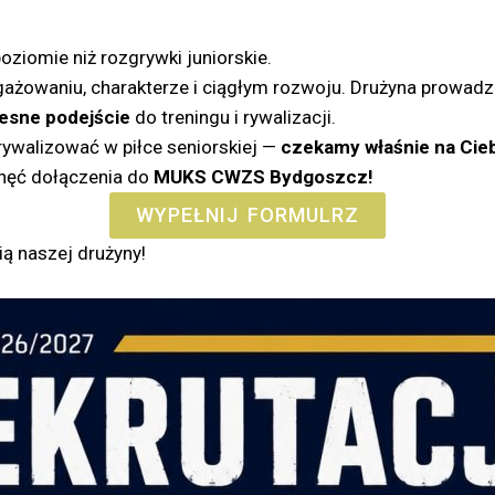
iomie niż rozgrywki juniorskie.
ażowaniu, charakterze i ciągłym rozwoju. Drużyna prowadzo
sne podejście
do treningu i rywalizacji.
 rywalizować w piłce seniorskiej —
czekamy właśnie na Cieb
chęć dołączenia do
MUKS CWZS Bydgoszcz!
WYPEŁNIJ FORMULRZ
ią naszej drużyny!