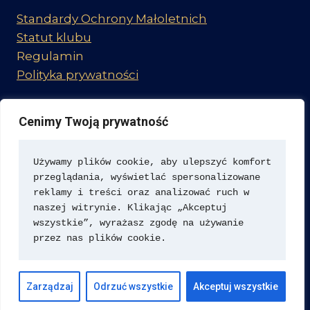
Standardy Ochrony Małoletnich
Statut klubu
Regulamin
Polityka prywatności
Cenimy Twoją prywatność
Dołącz do nas
Używamy plików cookie, aby ulepszyć komfort 
przeglądania, wyświetlać spersonalizowane 
reklamy i treści oraz analizować ruch w 
naszej witrynie. Klikając „Akceptuj 
wszystkie”, wyrażasz zgodę na używanie 
przez nas plików cookie.
© 2026 MUKS CWZS Bydgoszcz -
oficjalna strona
Zarządzaj
Odrzuć wszystkie
Akceptuj wszystkie
klubu piłkarskiego