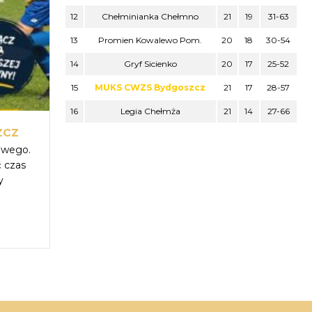
12
Chełminianka Chełmno
21
19
31-63
13
Promien Kowalewo Pom.
20
18
30-54
14
Gryf Sicienko
20
17
25-52
15
MUKS CWZS Bydgoszcz
21
17
28-57
16
Legia Chełmża
21
14
27-66
zcz
owego.
ć czas
y