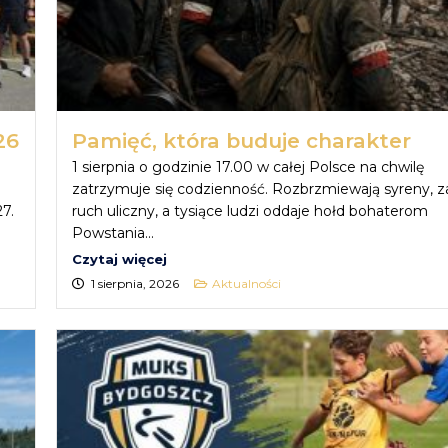
26
Pamięć, która buduje charakter
1 sierpnia o godzinie 17.00 w całej Polsce na chwilę
zatrzymuje się codzienność. Rozbrzmiewają syreny, z
7.
ruch uliczny, a tysiące ludzi oddaje hołd bohaterom
Powstania...
Czytaj więcej
1 sierpnia, 2026
Aktualności