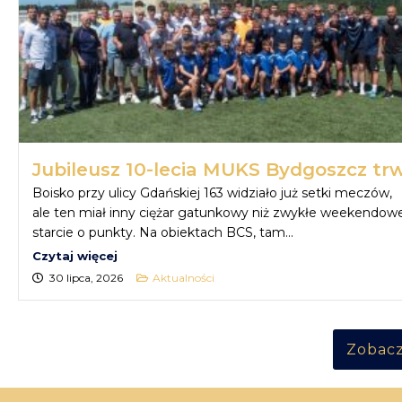
Jubileusz 10-lecia MUKS Bydgoszcz tr
Boisko przy ulicy Gdańskiej 163 widziało już setki meczów,
ale ten miał inny ciężar gatunkowy niż zwykłe weekendow
starcie o punkty. Na obiektach BCS, tam...
Czytaj więcej
30 lipca, 2026
Aktualności
Zobacz