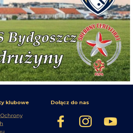
y klubowe
Dołącz do nas
 Ochrony
ch
bu