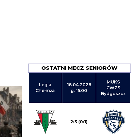
OSTATNI MECZ SENIORÓW
MUKS
Legia
18.04.2026
CWZS
Chełmża
g. 15:00
Bydgoszcz
2:3 (0:1)