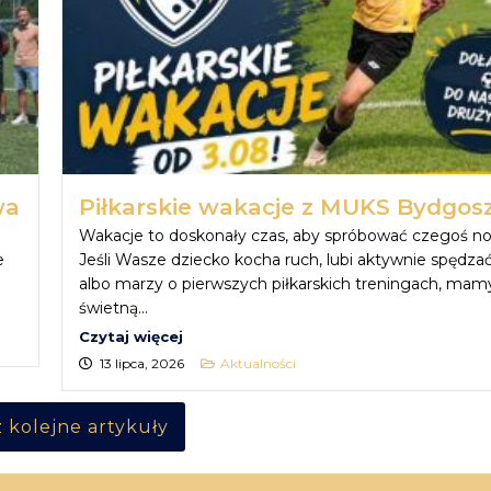
wa
Piłkarskie wakacje z MUKS Bydgos
Wakacje to doskonały czas, aby spróbować czegoś n
e
Jeśli Wasze dziecko kocha ruch, lubi aktywnie spędza
albo marzy o pierwszych piłkarskich treningach, mam
świetną...
Czytaj więcej
13 lipca, 2026
Aktualności
 kolejne artykuły