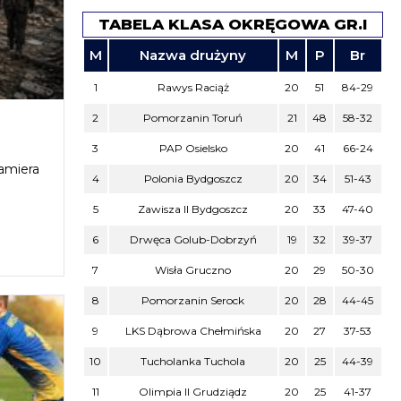
TABELA KLASA OKRĘGOWA GR.I
M
Nazwa drużyny
M
P
Br
1
Rawys Raciąż
20
51
84-29
2
Pomorzanin Toruń
21
48
58-32
3
PAP Osielsko
20
41
66-24
amiera
4
Polonia Bydgoszcz
20
34
51-43
5
Zawisza II Bydgoszcz
20
33
47-40
6
Drwęca Golub-Dobrzyń
19
32
39-37
7
Wisła Gruczno
20
29
50-30
8
Pomorzanin Serock
20
28
44-45
9
LKS Dąbrowa Chełmińska
20
27
37-53
10
Tucholanka Tuchola
20
25
44-39
11
Olimpia II Grudziądz
20
25
41-37