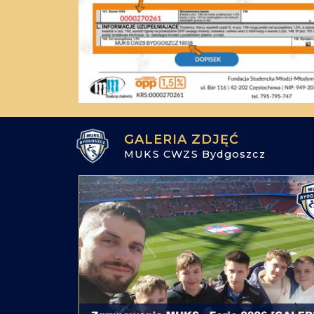
GALERIA ZDJĘĆ
MUKS CWZS Bydgoszcz