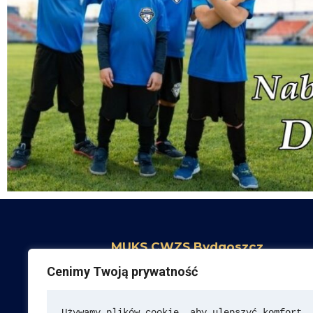
MUKS CWZS Bydgoszcz
ul. Czerkaska 8,
Cenimy Twoją prywatność
85-641 Bydgoszcz
Używamy plików cookie, aby ulepszyć komfort 