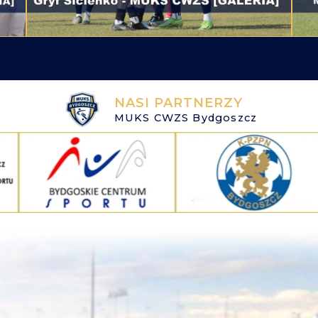
NASI PARTNERZY
MUKS CWZS Bydgoszcz