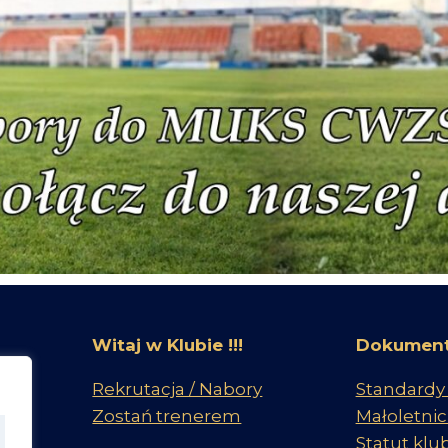
Witaj w Klubie !!!
Dokument
Rekrutacja / Nabory
Standardy
Zostań trenerem
Małoletni
Statut klu