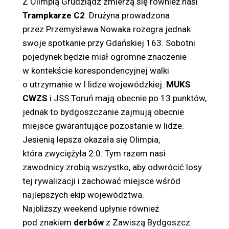
Z Olimpią Grudziądz zmierzą się również nasi
Trampkarze C2
. Drużyna prowadzona
przez Przemysława Nowaka rozegra jednak
swoje spotkanie przy Gdańskiej 163. Sobotni
pojedynek będzie miał ogromne znaczenie
w kontekście korespondencyjnej walki
o utrzymanie w I lidze wojewódzkiej.
MUKS
CWZS
i JSS Toruń mają obecnie po 13 punktów,
jednak to bydgoszczanie zajmują obecnie
miejsce gwarantujące pozostanie w lidze.
Jesienią lepsza okazała się Olimpia,
która zwyciężyła 2:0. Tym razem nasi
zawodnicy zrobią wszystko, aby odwrócić losy
tej rywalizacji i zachować miejsce wśród
najlepszych ekip województwa.
Najbliższy weekend upłynie również
pod znakiem
derbów
z Zawiszą Bydgoszcz.