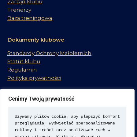
Zarząd klubu
Trenerzy
Baza treningowa
Dokumenty klubowe
Standardy Ochrony Małoletnich
Statut klubu
Regulamin
Polityka prywatności
Cenimy Twoją prywatność
Dołącz do nas
Używamy plików cookie, aby ulepszyć komfort 
przeglądania, wyświetlać spersonalizowane 
reklamy i treści oraz analizować ruch w 
naszej witrynie. Klikając „Akceptuj 