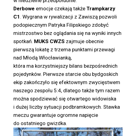
w niedzielne przedpołudnie.
Derbowe
emocje czekają także
Trampkarzy
C1
. Wygrana w rywalizacji z Zawiszą pozwoli
podopiecznym Patryka Filipskiego zdobyć
mistrzostwo bez oglądania się na wyniki innych
spotkań.
MUKS CWZS
zajmuje obecnie
pierwszą lokatę z trzema punktami przewagi
nad Młodą Włocławianką,
która ma korzystniejszy bilans bezpośrednich
pojedynków. Pierwsze starcie obu bydgoskich
ekip zakończyło się efektownym zwycięstwem
naszego zespołu 5:4, dlatego także tym razem
można spodziewać się otwartego widowiska
i dużej liczby sytuacji podbramkowych. Stawka
meczu gwarantuje ogromne napięcie
do ostatniego gwizdka.