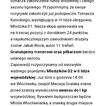
oznacza zakończenie rundy wiosennej i całego
sezonu ligowego. Przypomnijmy, że swoje
rozgrywki zakończyli już podopieczni Tomasza
Kunickiego, występujący w III lidze okręgowej
Młodzika D1. Nasza ekipa uplasowała się
na trzeciej pozycji z dorobkiem 24 punktów,
a najskuteczniejszym zawodnikiem drużyny
został Jakub Block, autor 11 trafień.
Gratulujemy trenerowi oraz piłkarzom
bardzo
udanego sezonu.
Zapowiedź rozpoczynamy od niezwykle
ważnego pojedynku
Młodzików D2 w II lidze
wojewódzkiej
. Już dziś o godzinie 18:00
we Włocławku, zespół Macieja Gralaka stanie
przed szansą wywalczenia
awansu do I ligi
wojewódzkiej. Rywalem bydgoszczan będzie
Młoda Włocławianka, a stawką drugie miejsce